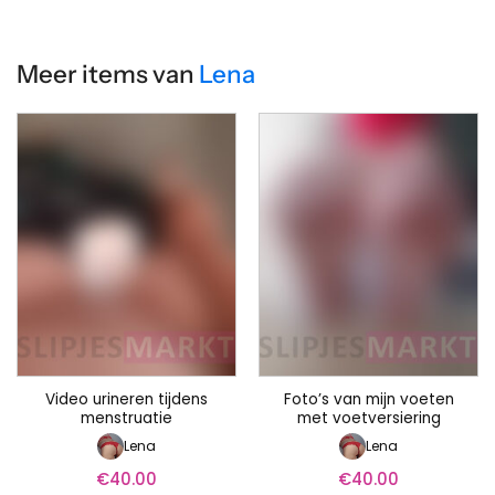
Meer items van
Lena
Video urineren tijdens
Foto’s van mijn voeten
menstruatie
met voetversiering
Lena
Lena
€
40.00
€
40.00