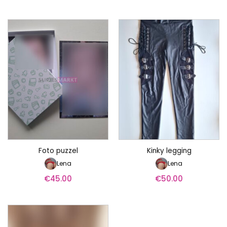
Foto puzzel
Kinky legging
Lena
Lena
€
45.00
€
50.00