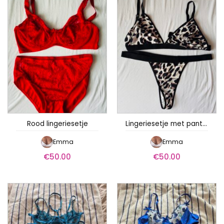
Rood lingeriesetje
Lingeriesetje met panter print
Emma
Emma
€
50.00
€
50.00