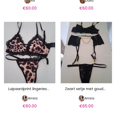
Iris
Julia
€
60.00
€
60.00
Luipaardprint lingeriesetje
Zwart setje met gouden kettingen
Amira
Amira
€
60.00
€
65.00