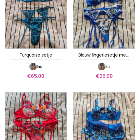
Turquoise setje
Blauw lingeriesetje met vlinders
Iris
Iris
€
65.00
€
65.00