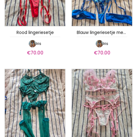
Rood lingeriesetje
Blauw lingeriesetje met bloemen
Iris
Iris
€
70.00
€
70.00