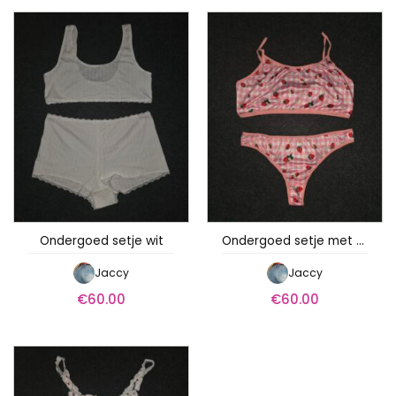
Ondergoed setje wit
Ondergoed setje met aardbeitjes
Jaccy
Jaccy
€
60.00
€
60.00