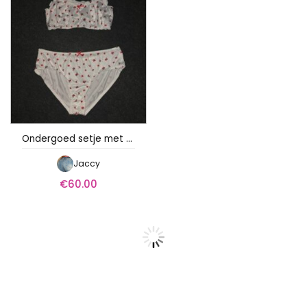
Ondergoed setje met bloemetjes
Jaccy
€
60.00