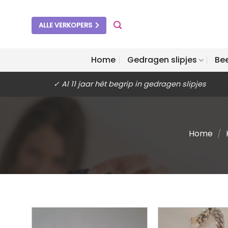
Ga
naar
ALLE VERKOPERS
inhoud
Home
Gedragen slipjes
Be
✓ Al 11 jaar hét begrip in gedragen slipjes
Home
/