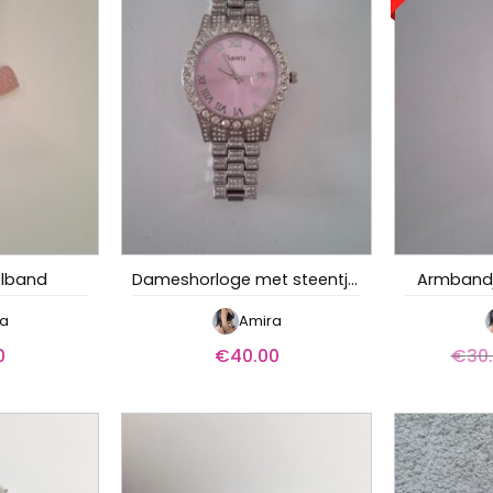
elband
Dameshorloge met steentjes
Armbandj
a
Amira
0
€
40.00
€
30