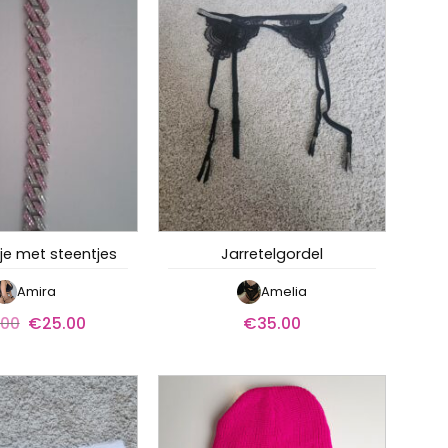
e met steentjes
Jarretelgordel
Amira
Amelia
.00
Oorspronkelijke
€
25.00
Huidige
€
35.00
prijs
prijs
was:
is:
€30.00.
€25.00.