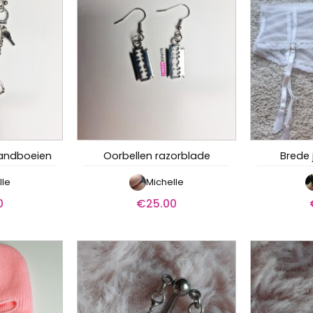
handboeien
Oorbellen razorblade
Brede 
lle
Michelle
0
€
25.00