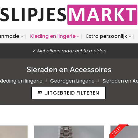
enmode
Kleding en lingerie
Extra persoonlijk
✓ Met alleen maar echte meiden
Sieraden en Accessoires
Kleding en lingerie
/
Gedragen Lingerie
/
Sieraden en A
UITGEBREID FILTEREN
SALE!