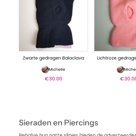
Zwarte gedragen Balaclava
Michelle
Miche
€
30.00
€
30.0
Sieraden en Piercings
Behalve hun natte slipjes bieden de adverteerder