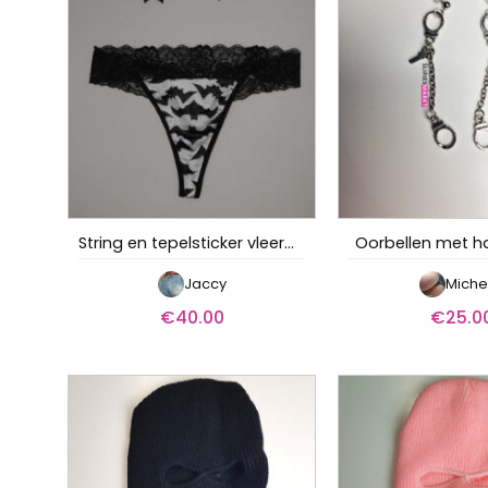
String en tepelsticker vleermuis
Oorbellen met 
Jaccy
Miche
€
40.00
€
25.0