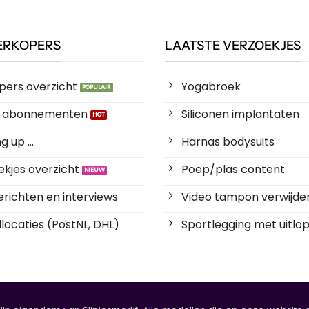
ERKOPERS
LAATSTE VERZOEKJES
pers overzicht
Yogabroek
es abonnementen
Siliconen implantaten
 up ...
Harnas bodysuits
kjes overzicht
Poep/plas content
richten en interviews
Video tampon verwijde
locaties (PostNL, DHL)
Sportlegging met uitlop