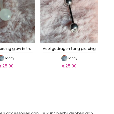
Clithood piercing glow in the dark
Veel gedragen tong piercing
Jaccy
Jaccy
€
25.00
€
25.00
en accessoires aan. Je kunt hierbij denken aan