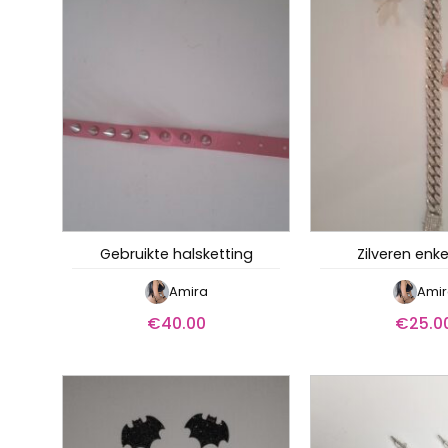
Gebruikte halsketting
Zilveren enk
Amira
Amir
€
40.00
€
25.0