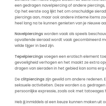
een gedragen navelpiercing of andere piercings, 
Op het eerste oog lijkt het om onschuldige sier
piercings aan, maar ook andere intieme items zoal
heel lang na te kunnen genieten van je nieuwe aa
Navelpiercings
worden vaak als speels beschouwd 
opvallende sieraad wordt vaak gecombineerd met
wilde tijger in bed zijn.
Tepelpiercings
voegen een erotisch element toe 
gevoeligheid verhogen en het maakt ze extra opge
dragen van sieraden in het gebied kan soms erg 
De
clitpiercings
zijn gewild om andere redenen. Ee
seksuele activiteiten. Deze worden o.a. gedragen
persoonlijke expressie, zoals ook met tatoeages 
Heb jij inmiddels al een keuze kunnen maken uit