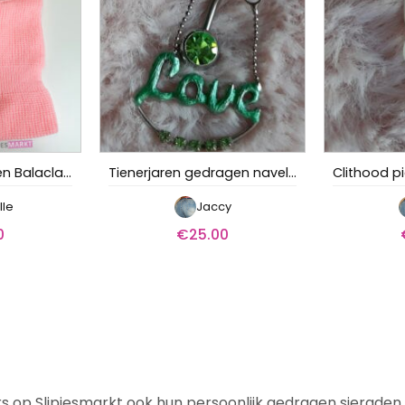
Lichtroze gedragen Balaclava
Tienerjaren gedragen navelpiercing
lle
Jaccy
0
€
25.00
s op Slipjesmarkt ook hun persoonlijk gedragen sieraden 