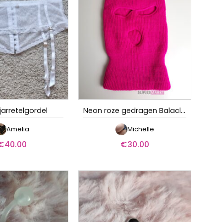
jarretelgordel
Neon roze gedragen Balaclava
Amelia
Michelle
€
40.00
€
30.00