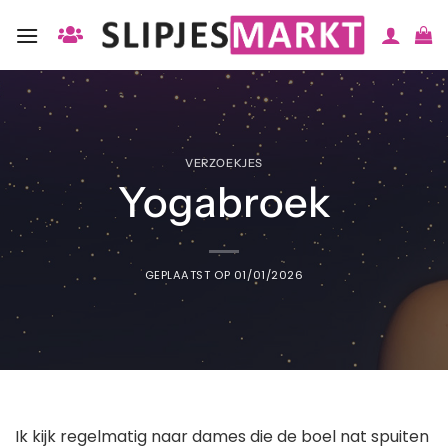
Ga
naar
inhoud
VERZOEKJES
Yogabroek
GEPLAATST OP
01/01/2026
Ik kijk regelmatig naar dames die de boel nat spuiten