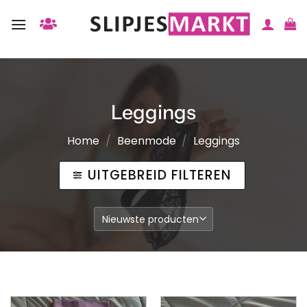
Ga
naar
inhoud
Leggings
Home
/
Beenmode
/
Leggings
UITGEBREID FILTEREN