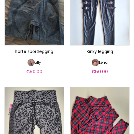
Korte sportlegging
Kinky legging
Lilly
Lena
€
50.00
€
50.00