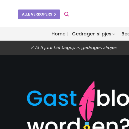
Ga
naar
ALLE VERKOPERS
inhoud
Home
Gedragen slipjes
Be
✓ Al 11 jaar hét begrip in gedragen slipjes