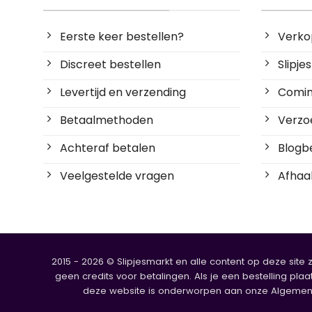
Eerste keer bestellen?
Verko
Discreet bestellen
Slipj
Levertijd en verzending
Coming
Betaalmethoden
Verzoe
Achteraf betalen
Blogbe
Veelgestelde vragen
Afhaal
2015 - 2026 © Slipjesmarkt en alle content op deze site 
geen credits voor betalingen. Als je een bestelling plaa
deze website is onderworpen aan onze Algemene V