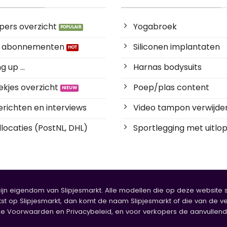
pers overzicht
Yogabroek
es abonnementen
Siliconen implantaten
 up ...
Harnas bodysuits
kjes overzicht
Poep/plas content
richten en interviews
Video tampon verwijde
locaties (PostNL, DHL)
Sportlegging met uitlop
zijn eigendom van Slipjesmarkt. Alle modellen die op deze website sta
tst op Slipjesmarkt, dan komt de naam Slipjesmarkt of die van de ve
oorwaarden en Privacybeleid, en voor verkopers de aanvullende b