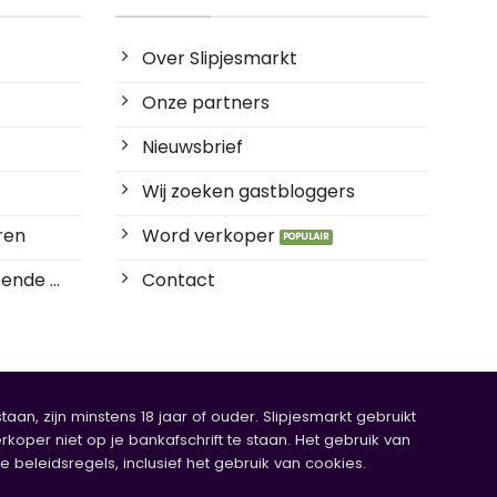
Over Slipjesmarkt
Onze partners
Nieuwsbrief
Wij zoeken gastbloggers
ren
Word verkoper
ende ...
Contact
an, zijn minstens 18 jaar of ouder. Slipjesmarkt gebruikt
rkoper niet op je bankafschrift te staan. Het gebruik van
eleidsregels, inclusief het gebruik van cookies.