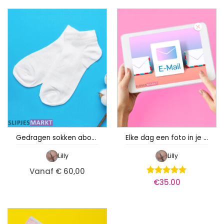
Gedragen sokken abonnement – Lilly
Elke dag een foto in je mailbox – Lilly
Lilly
Lilly
Vanaf € 60,00
€
35.00
Waardering
5
uit 5