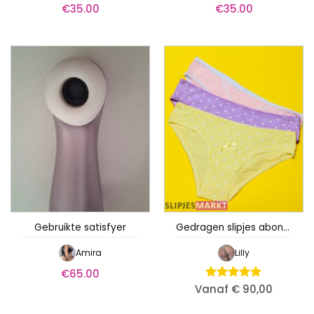
€
35.00
€
35.00
Gebruikte satisfyer
Gedragen slipjes abonnement – Lilly
Amira
Lilly
€
65.00
Vanaf € 90,00
Waardering
5
uit 5