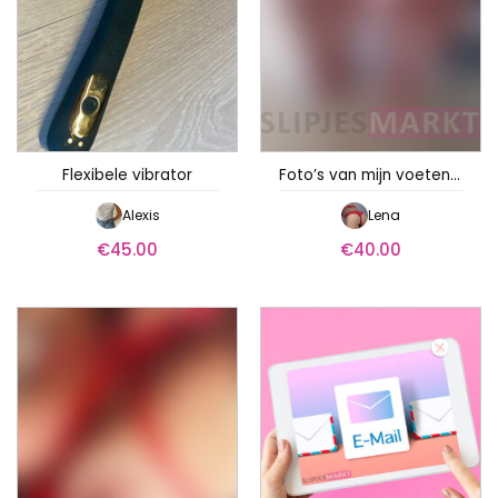
Flexibele vibrator
Foto’s van mijn voeten met voetversiering
Alexis
Lena
€
45.00
€
40.00