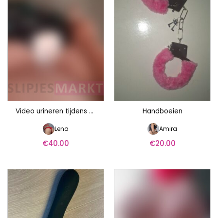
Video urineren tijdens menstruatie
Handboeien
Lena
Amira
€
40.00
€
20.00