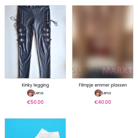
Kinky legging
Filmpje emmer plassen
Lena
Lena
€
50.00
€
40.00