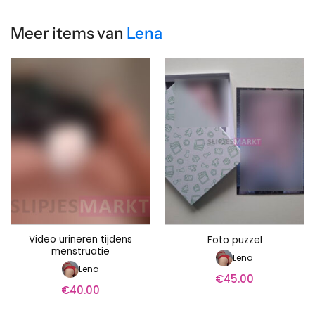
Meer items van
Lena
Video urineren tijdens
Foto puzzel
menstruatie
Lena
Lena
€
45.00
€
40.00