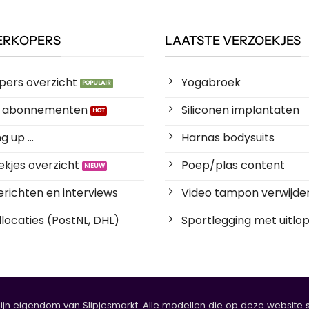
ERKOPERS
LAATSTE VERZOEKJES
pers overzicht
Yogabroek
es abonnementen
Siliconen implantaten
 up ...
Harnas bodysuits
kjes overzicht
Poep/plas content
richten en interviews
Video tampon verwijde
locaties (PostNL, DHL)
Sportlegging met uitlop
zijn eigendom van Slipjesmarkt. Alle modellen die op deze website sta