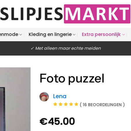
enmode
Kleding en lingerie
Extra persoonlijk
✓ Met alleen maar echte meiden
Foto puzzel
Lena
( 16 BEOORDELINGEN )
€
45.00