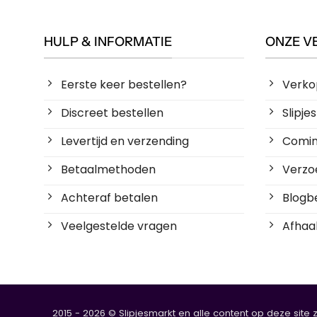
HULP & INFORMATIE
ONZE V
Eerste keer bestellen?
Verko
Discreet bestellen
Slipj
Levertijd en verzending
Coming
Betaalmethoden
Verzoe
Achteraf betalen
Blogbe
Veelgestelde vragen
Afhaal
2015 - 2026 © Slipjesmarkt en alle content op deze site 