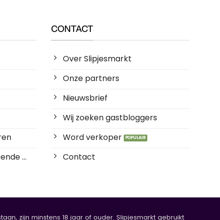
CONTACT
Over Slipjesmarkt
Onze partners
Nieuwsbrief
Wij zoeken gastbloggers
ren
Word verkoper
ende ...
Contact
an, zijn minstens 18 jaar of ouder. Slipjesmarkt gebruikt