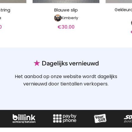
Gekleu
tring
Blauwe slip
a
Kimberly
0
€
30.00
★
Dagelijks vernieuwd
Het aanbod op onze website wordt dagelijks
vernieuwd door tientallen verkopers.