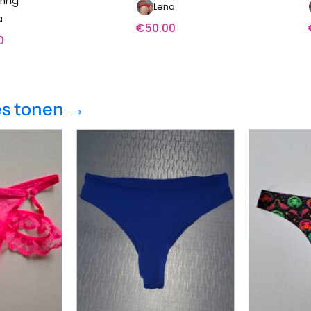
ring
Lena
a
€
50.00
0
es tonen →