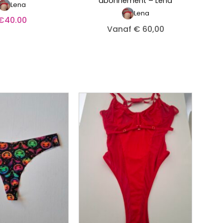
abonnement – Lena
Lena
Lena
€
40.00
Vanaf € 60,00