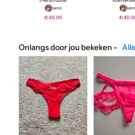
menstruatie
voetversie
Lena
Len
€
40.00
€
40.0
Onlangs door jou bekeken -
All