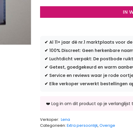
IN 
✔
Al 11+ jaar dé nr.1 marktplaats voor de
✔
100% Discreet: Geen herkenbare naam 
✔
Luchtdicht verpakt: De postbode ruikt
✔
Getest, goedgekeurd en warm aanbevo
✔
Service en reviews waar je rode oortje
✔
Elke verkoper verwerkt bestellingen a
Verkoper:
Lena
Categorieën:
Extra persoonlijk
,
Overige