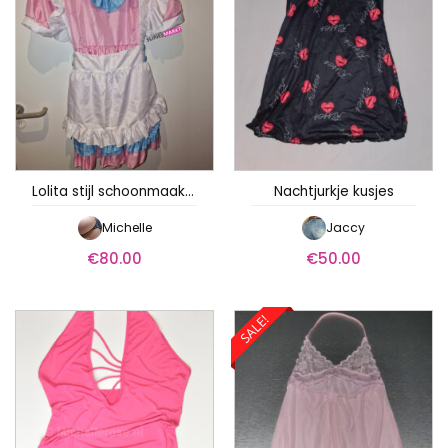
Lolita stijl schoonmaak jurkje
Nachtjurkje kusjes
Michelle
Jaccy
€
80.00
€
50.00
SALE!