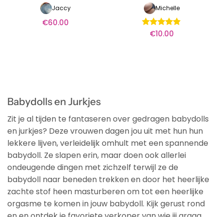
Jaccy
Michelle
€
60.00
€
10.00
Waardering
4.83
uit 5
Babydolls en Jurkjes
Zit je al tijden te fantaseren over gedragen babydolls
en jurkjes? Deze vrouwen dagen jou uit met hun hun
lekkere lijven, verleidelijk omhult met een spannende
babydoll. Ze slapen erin, maar doen ook allerlei
ondeugende dingen met zichzelf terwijl ze de
babydoll naar beneden trekken en door het heerlijke
zachte stof heen masturberen om tot een heerlijke
orgasme te komen in jouw babydoll. Kijk gerust rond
en en ontdek je favoriete verkoper van wie jij graag