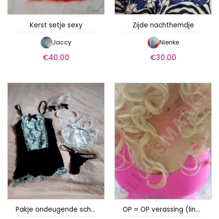
Kerst setje sexy
Zijde nachthemdje
Jaccy
Nienke
€
40.00
€
30.00
Pakje ondeugende schoonmaakster
OP = OP verassing (lingerie)