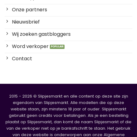
Onze partners
Nieuwsbrief
Wij zoeken gastbloggers
Word verkoper
Contact
2015 - 2026 © Slipjesmarkt en alle content op deze site zijn
eigendom van Slipjesmarkt. Alle modellen die op deze
website staan, zijn minstens 18 jaar of ouder. Slipjesmarkt
gebruikt geen credits voor betalingen. Als je een bestelling
plaatst op Slipjesmarkt, dan komt de naam Slipjesmarkt of die
van de verkoper niet op je bankafschrift te staan. Het gebruik
van deze website is onderworpen aan onze Algemene