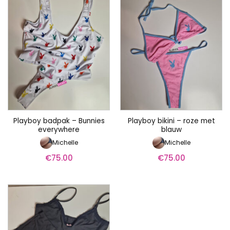
Playboy badpak – Bunnies
Playboy bikini – roze met
everywhere
blauw
Michelle
Michelle
€
75.00
€
75.00