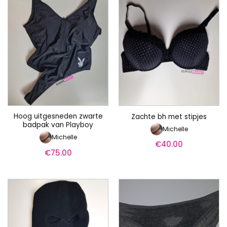
Hoog uitgesneden zwarte
Zachte bh met stipjes
badpak van Playboy
Michelle
Michelle
€
40.00
€
75.00