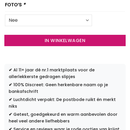
FOTO’S
*
IN WINKELWAGEN
✔
Al 11+ jaar dé nr.1 marktplaats voor de
allerlekkerste gedragen slipjes
✔
100% Discreet: Geen herkenbare naam op je
bankafschrift
✔
Luchtdicht verpakt: De postbode ruikt én merkt
niks
✔
Getest, goedgekeurd en warm aanbevolen door
heel veel andere liefhebbers
✔
Service en reviews waar je rode oortjes van krijgt