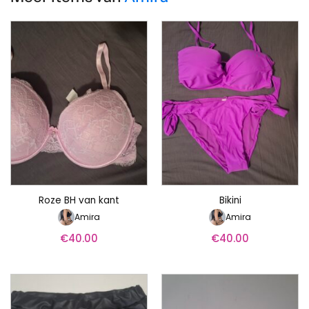
Roze BH van kant
Bikini
Amira
Amira
€
40.00
€
40.00