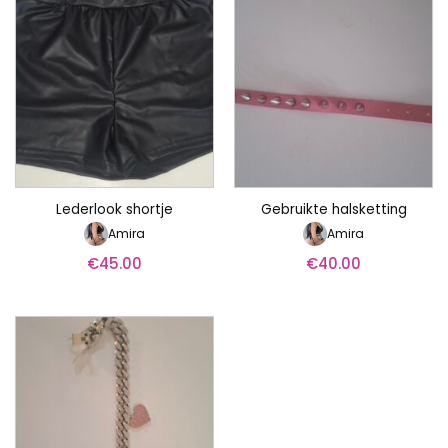
Lederlook shortje
Gebruikte halsketting
Amira
Amira
€
45.00
€
40.00