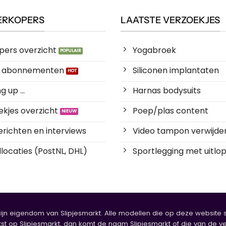
ERKOPERS
LAATSTE VERZOEKJES
pers overzicht
Yogabroek
es abonnementen
Siliconen implantaten
 up ...
Harnas bodysuits
kjes overzicht
Poep/plas content
richten en interviews
Video tampon verwijde
locaties (PostNL, DHL)
Sportlegging met uitlop
zijn eigendom van Slipjesmarkt. Alle modellen die op deze website sta
tst op Slipjesmarkt, dan komt de naam Slipjesmarkt of die van de ve