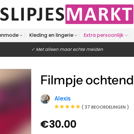
enmode
Kleding en lingerie
Extra persoonlijk
✓ Met alleen maar echte meiden
Filmpje ochtendp
Alexis
( 37 BEOORDELINGEN )
€
30.00