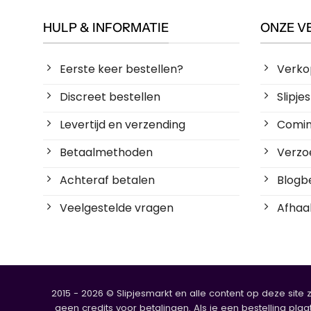
HULP & INFORMATIE
ONZE V
Eerste keer bestellen?
Verko
Discreet bestellen
Slipj
Levertijd en verzending
Coming
Betaalmethoden
Verzoe
Achteraf betalen
Blogbe
Veelgestelde vragen
Afhaal
2015 - 2026 © Slipjesmarkt en alle content op deze site 
geen credits voor betalingen. Als je een bestelling plaa