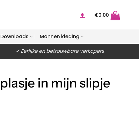
€
0.00
Downloads
Mannen kleding
✓ Eerlijke en betrouwbare verkopers
lasje in mijn slipje