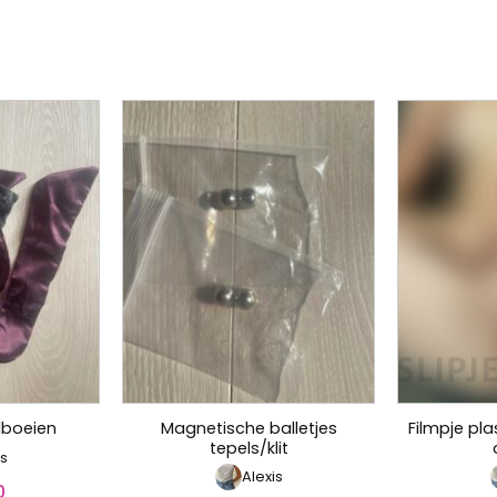
Magnetische balletjes
Filmpje pla
dboeien
tepels/klit
is
Alexis
0