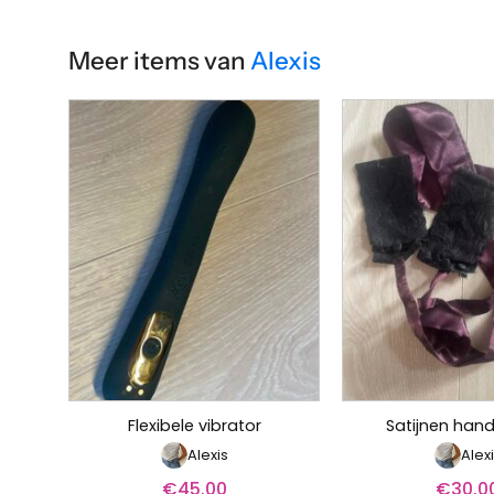
Meer items van
Alexis
Flexibele vibrator
Satijnen han
Alexis
Alex
€
45.00
€
30.0