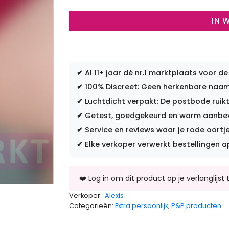
IN 
✔
Al 11+ jaar dé nr.1 marktplaats voor de
✔
100% Discreet: Geen herkenbare naam 
✔
Luchtdicht verpakt: De postbode ruikt
✔
Getest, goedgekeurd en warm aanbevo
✔
Service en reviews waar je rode oortje
✔
Elke verkoper verwerkt bestellingen a
Verkoper:
Alexis
Categorieën:
Extra persoonlijk
,
P&P producten