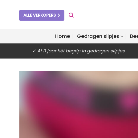
Ga
naar
ALLE VERKOPERS
inhoud
Home
Gedragen slipjes
Be
✓ Al 11 jaar hét begrip in gedragen slipjes