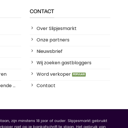
CONTACT
Over Slipjesmarkt
Onze partners
Nieuwsbrief
Wij zoeken gastbloggers
ren
Word verkoper
ende ...
Contact
an, zijn minstens 18 jaar of ouder. Slipjesmarkt gebruikt
rkoper niet op je bankafschrift te staan. Het gebruik van