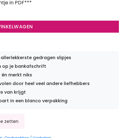
htje in PDF***
WINKELWAGEN
 allerlekkerste gedragen slipjes
op je bankafschrift
 én merkt niks
len door heel veel andere liefhebbers
s van krijgt
part in een blanco verpakking
en
,
Opdrachten / Verhalen