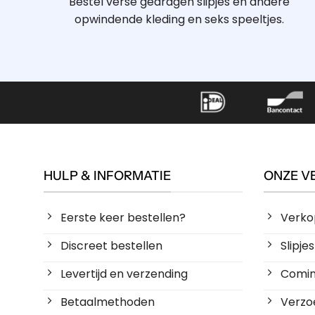
Bestel verse gedragen slipjes en andere
opwindende kleding en seks speeltjes.
HULP & INFORMATIE
ONZE V
Eerste keer bestellen?
Verko
Discreet bestellen
Slipj
Levertijd en verzending
Coming
Betaalmethoden
Verzoe