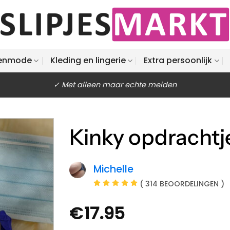
enmode
Kleding en lingerie
Extra persoonlijk
✓ Met alleen maar echte meiden
Kinky opdrachtj
Michelle
( 314 BEOORDELINGEN )
€
17.95