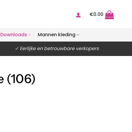
€
0.00
Downloads
Mannen kleding
✓ Eerlijke en betrouwbare verkopers
e (106)