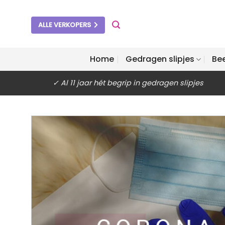
Ga
naar
ALLE VERKOPERS
inhoud
Home
Gedragen slipjes
Be
✓ Al 11 jaar hét begrip in gedragen slipjes