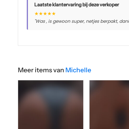
Laatste klantervaring bij deze verkoper
★
★
★
★
★
"Was , is gewoon super, netjes berpakt, dankj
Meer items van
Michelle