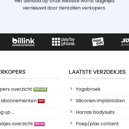
Het aanbod op onze website wordt dagelijks
vernieuwd door tientallen verkopers.
ERKOPERS
LAATSTE VERZOEKJES
pers overzicht
Yogabroek
es abonnementen
Siliconen implantaten
 up ...
Harnas bodysuits
kjes overzicht
Poep/plas content