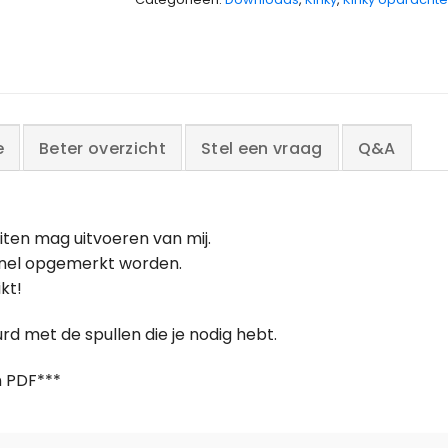
e
Beter overzicht
Stel een vraag
Q&A
uiten mag uitvoeren van mij.
snel opgemerkt worden.
kt!
rd met de spullen die je nodig hebt.
n PDF***