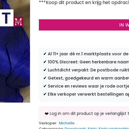
***Koop dit product en krijg het opdrac
IN 
✔
Al 11+ jaar dé nr.1 marktplaats voor de
✔
100% Discreet: Geen herkenbare naam 
✔
Luchtdicht verpakt: De postbode ruikt
✔
Getest, goedgekeurd en warm aanbevo
✔
Service en reviews waar je rode oortje
✔
Elke verkoper verwerkt bestellingen a
Verkoper:
Michelle
Categorieën:
Downloads
,
Kinky
,
Kinky opdracht