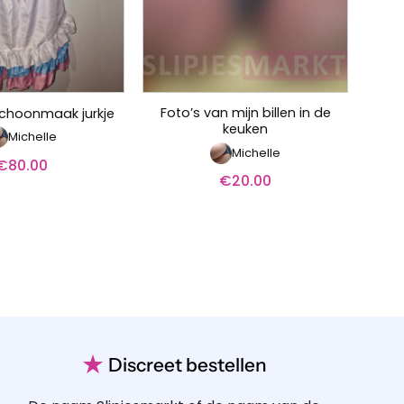
Foto’s van mijn billen in de
l schoonmaak jurkje
keuken
Michelle
Michelle
€
80.00
€
20.00
★
Discreet bestellen