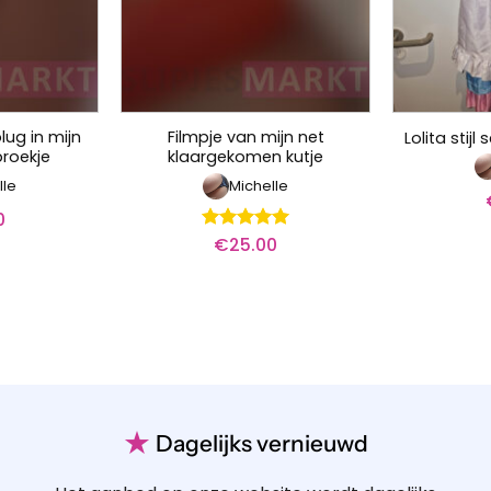
lug in mijn
Filmpje van mijn net
Lolita stij
broekje
klaargekomen kutje
lle
Michelle
0
€
25.00
Waardering
5
uit 5
★
Dagelijks vernieuwd