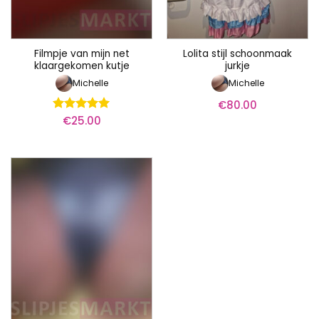
Filmpje van mijn net
Lolita stijl schoonmaak
klaargekomen kutje
jurkje
Michelle
Michelle
€
80.00
€
25.00
Waardering
5
uit 5