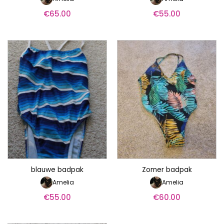
€
65.00
€
55.00
blauwe badpak
Zomer badpak
Amelia
Amelia
€
55.00
€
60.00