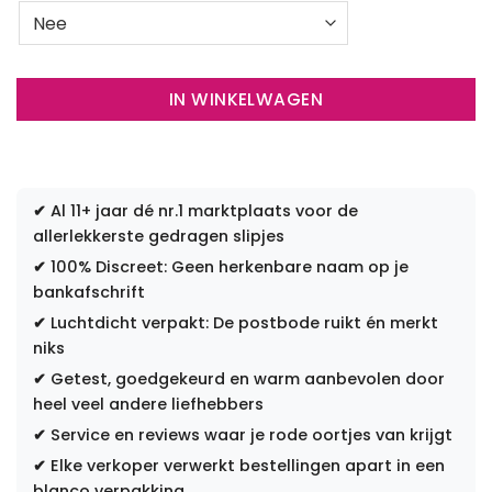
IN WINKELWAGEN
✔
Al 11+ jaar dé nr.1 marktplaats voor de
allerlekkerste gedragen slipjes
✔
100% Discreet: Geen herkenbare naam op je
bankafschrift
✔
Luchtdicht verpakt: De postbode ruikt én merkt
niks
✔
Getest, goedgekeurd en warm aanbevolen door
heel veel andere liefhebbers
✔
Service en reviews waar je rode oortjes van krijgt
✔
Elke verkoper verwerkt bestellingen apart in een
blanco verpakking