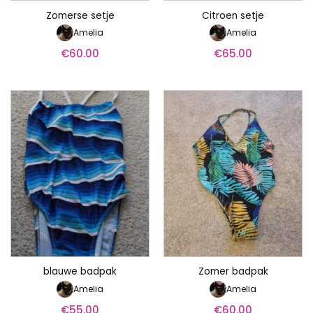
Zomerse setje
Citroen setje
Amelia
Amelia
€
60.00
€
65.00
blauwe badpak
Zomer badpak
Amelia
Amelia
€
55.00
€
60.00