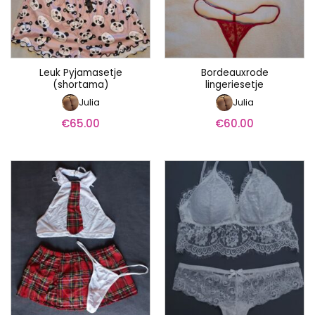
Leuk Pyjamasetje
Bordeauxrode
(shortama)
lingeriesetje
Julia
Julia
€
65.00
€
60.00