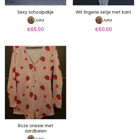
Sexy schoolpakje
Wit lingerie setje met kant
Julia
Julia
€
65.00
€
60.00
Roze onesie met
aardbeien
Julia