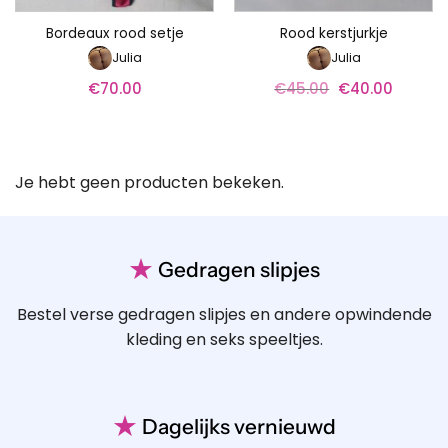
Bordeaux rood setje
Rood kerstjurkje
Julia
Julia
€
70.00
€
45.00
Oorspronkelijke
€
40.00
Huidige
prijs
prijs
was:
is:
€45.00.
€40.00.
Je hebt geen producten bekeken.
★
Gedragen slipjes
Bestel verse gedragen slipjes en andere opwindende
kleding en seks speeltjes.
★
Dagelijks vernieuwd