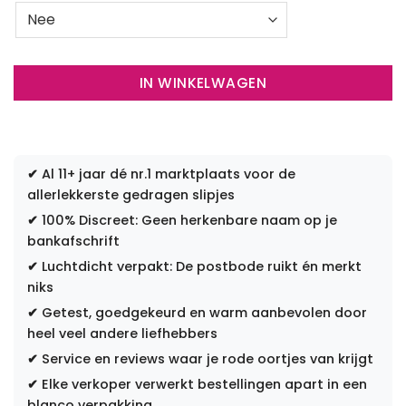
IN WINKELWAGEN
✔
Al 11+ jaar dé nr.1 marktplaats voor de
allerlekkerste gedragen slipjes
✔
100% Discreet: Geen herkenbare naam op je
bankafschrift
✔
Luchtdicht verpakt: De postbode ruikt én merkt
niks
✔
Getest, goedgekeurd en warm aanbevolen door
heel veel andere liefhebbers
✔
Service en reviews waar je rode oortjes van krijgt
✔
Elke verkoper verwerkt bestellingen apart in een
blanco verpakking