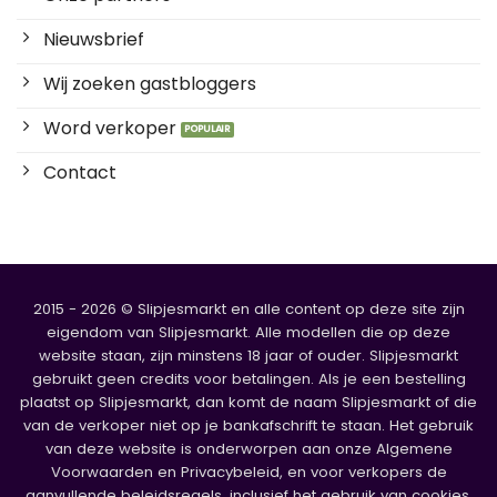
Nieuwsbrief
Wij zoeken gastbloggers
Word verkoper
Contact
2015 - 2026 © Slipjesmarkt en alle content op deze site zijn
eigendom van Slipjesmarkt. Alle modellen die op deze
website staan, zijn minstens 18 jaar of ouder. Slipjesmarkt
gebruikt geen credits voor betalingen. Als je een bestelling
plaatst op Slipjesmarkt, dan komt de naam Slipjesmarkt of die
van de verkoper niet op je bankafschrift te staan. Het gebruik
van deze website is onderworpen aan onze Algemene
Voorwaarden en Privacybeleid, en voor verkopers de
aanvullende beleidsregels, inclusief het gebruik van cookies.