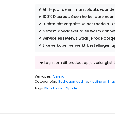
✔
Al 11+ jaar dé nr.1 marktplaats voor de
✔
100% Discreet: Geen herkenbare naam 
✔
Luchtdicht verpakt: De postbode ruikt
✔
Getest, goedgekeurd en warm aanbevo
✔
Service en reviews waar je rode oortje
✔
Elke verkoper verwerkt bestellingen a
Verkoper:
Amelia
Categorieën:
Gedragen kleding
,
Kleding en ling
Tags:
Klaarkomen
,
Sporten