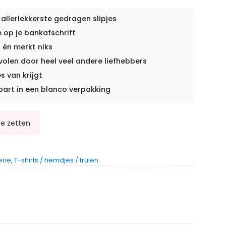
 allerlekkerste gedragen slipjes
op je bankafschrift
 én merkt niks
len door heel veel andere liefhebbers
s van krijgt
part in een blanco verpakking
erie
,
T-shirts / hemdjes / truien