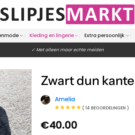
enmode
Kleding en lingerie
Extra persoonlijk
✓ Met alleen maar echte meiden
Zwart dun kante
Amelia
( 14 BEOORDELINGEN )
€
40.00