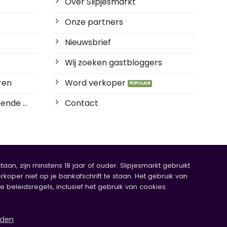
Over Slipjesmarkt
Onze partners
Nieuwsbrief
Wij zoeken gastbloggers
ren
Word verkoper
ende ...
Contact
an, zijn minstens 18 jaar of ouder. Slipjesmarkt gebruikt
rkoper niet op je bankafschrift te staan. Het gebruik van
eleidsregels, inclusief het gebruik van cookies.
rden