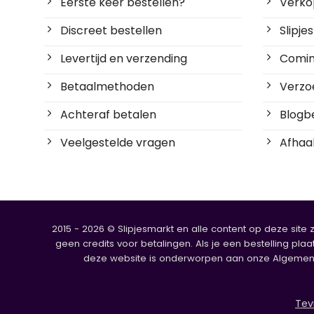
Eerste keer bestellen?
Verko
Discreet bestellen
Slipj
Levertijd en verzending
Coming
Betaalmethoden
Verzoe
Achteraf betalen
Blogbe
Veelgestelde vragen
Afhaal
2015 - 2026 © Slipjesmarkt en alle content op deze site 
geen credits voor betalingen. Als je een bestelling plaa
deze website is onderworpen aan onze Algemene V
Tev