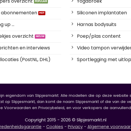
pers overzicht
Yogabroek
es abonnementen
Siliconen implantaten
 up ...
Harnas bodysuits
kjes overzicht
Poep/plas content
richten en interviews
Video tampon verwijde
locaties (PostNL, DHL)
Sportlegging met uitlop
zijn eigendom van Slipjesmarkt. Alle modellen die op deze website sta
tst op Slipjesmarkt, dan komt de naam Slipjesmarkt of die van de ve
oorwaarden en Privacybeleid, en voor verkopers de aanvullende b
Copyright 2015 - 2026 © Slipjesmarkt.nl
redenheidsgarantie
-
Cookies
-
Privacy
-
Algemene voorwaa