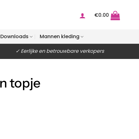
€
0.00
Downloads
Mannen kleding
✓ Eerlijke en betrouwbare verkopers
n topje