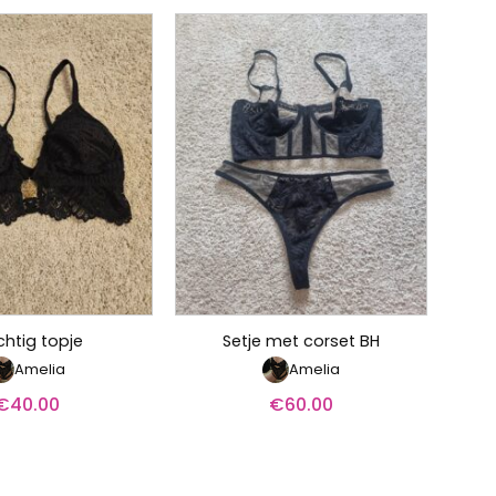
chtig topje
Setje met corset BH
Amelia
Amelia
€
40.00
€
60.00