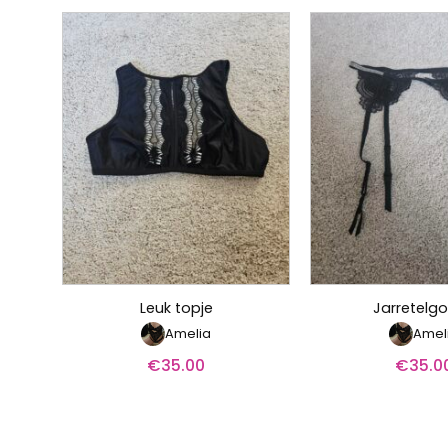
Leuk topje
Jarretelgo
Amelia
Amel
€
35.00
€
35.0