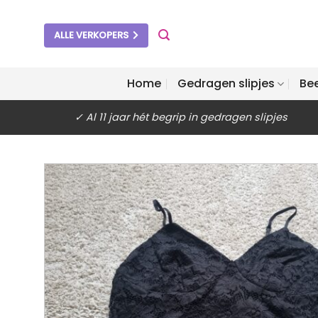
Ga
naar
ALLE VERKOPERS
inhoud
Home
Gedragen slipjes
Be
✓ Al 11 jaar hét begrip in gedragen slipjes