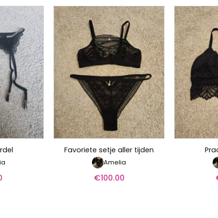
rdel
Favoriete setje aller tijden
Pra
ia
Amelia
0
€
100.00