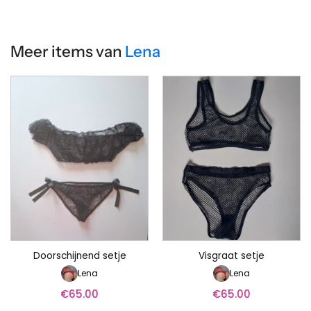
Meer items van
Lena
Doorschijnend setje
Visgraat setje
Lena
Lena
€
65.00
€
65.00