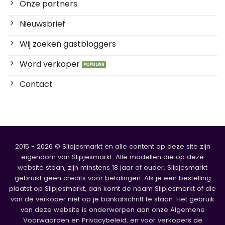
Onze partners
Nieuwsbrief
Wij zoeken gastbloggers
Word verkoper
Contact
2015 - 2026 © Slipjesmarkt en alle content op deze site zijn
eigendom van Slipjesmarkt. Alle modellen die op deze
website staan, zijn minstens 18 jaar of ouder. Slipjesmarkt
gebruikt geen credits voor betalingen. Als je een bestelling
plaatst op Slipjesmarkt, dan komt de naam Slipjesmarkt of die
van de verkoper niet op je bankafschrift te staan. Het gebruik
van deze website is onderworpen aan onze Algemene
Voorwaarden en Privacybeleid, en voor verkopers de