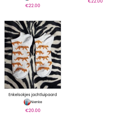
€
22.00
€
22.00
Enkelsokjes jachtluipaard
Nienke
€
20.00