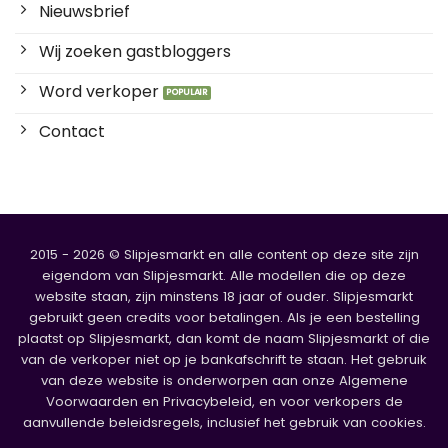
Nieuwsbrief
Wij zoeken gastbloggers
Word verkoper
Contact
2015 - 2026 © Slipjesmarkt en alle content op deze site zijn
eigendom van Slipjesmarkt. Alle modellen die op deze
website staan, zijn minstens 18 jaar of ouder. Slipjesmarkt
gebruikt geen credits voor betalingen. Als je een bestelling
plaatst op Slipjesmarkt, dan komt de naam Slipjesmarkt of die
van de verkoper niet op je bankafschrift te staan. Het gebruik
van deze website is onderworpen aan onze Algemene
Voorwaarden en Privacybeleid, en voor verkopers de
aanvullende beleidsregels, inclusief het gebruik van cookies.