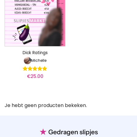
Dick Ratings
Michelle
€
25.00
Waardering
5
uit 5
Je hebt geen producten bekeken.
★
Gedragen slipjes