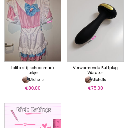
Lolita stijl schoonmaak
Verwarmende Buttplug
jurkje
Vibrator
Michelle
Michelle
€
80.00
€
75.00