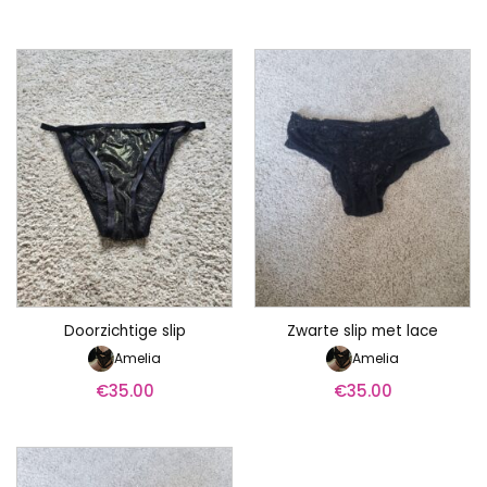
Doorzichtige slip
Zwarte slip met lace
Amelia
Amelia
€
35.00
€
35.00