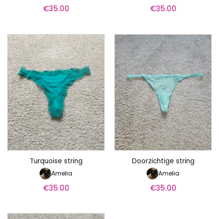
€
35.00
€
35.00
Turquoise string
Doorzichtige string
Amelia
Amelia
€
35.00
€
35.00