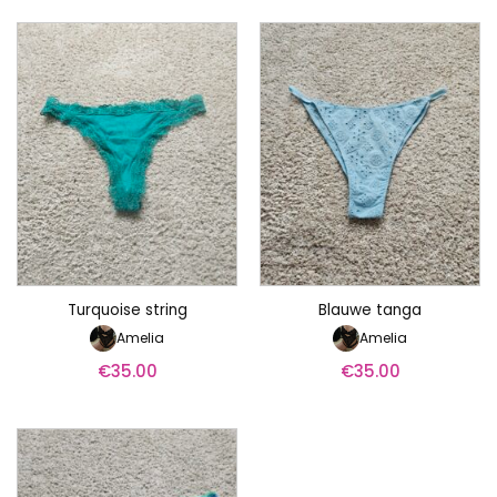
Turquoise string
Blauwe tanga
Amelia
Amelia
€
35.00
€
35.00