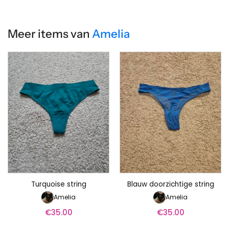
Meer items van
Amelia
Turquoise string
Blauw doorzichtige string
Amelia
Amelia
€
35.00
€
35.00