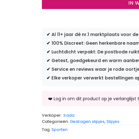
IN 
✔
Al 11+ jaar dé nr.1 marktplaats voor de
✔
100% Discreet: Geen herkenbare naam 
✔
Luchtdicht verpakt: De postbode ruikt
✔
Getest, goedgekeurd en warm aanbevo
✔
Service en reviews waar je rode oortje
✔
Elke verkoper verwerkt bestellingen a
Verkoper:
Irada
Categorieën:
Gedragen slipjes
,
Slipjes
Tag:
Sporten