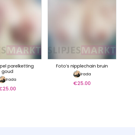
pel parelketting
Foto’s nipplechain bruin
goud
Irada
Irada
€
25.00
€
25.00