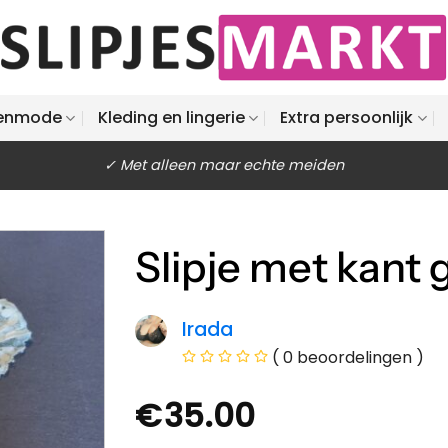
enmode
Kleding en lingerie
Extra persoonlijk
✓ Met alleen maar echte meiden
Slipje met kant 
Irada
( 0 beoordelingen )
€
35.00