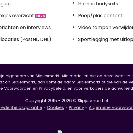
 up ...
Harnas bodysuits
kjes overzicht
Poep/plas content
richten en interviews
Video tampon verwijde
locaties (PostNL, DHL)
Sportlegging met uitlop
zijn eigendom van Slipjesmarkt. Alle modellen die op deze website sta
tst op Slipjesmarkt, dan komt de naam Slipjesmarkt of die van de ve
oorwaarden en Privacybeleid, en voor verkopers de aanvullende b
Copyright 2015 - 2026 © Slipjesmarkt.nl
redenheidsgarantie
-
Cookies
-
Privacy
-
Algemene voorwaa