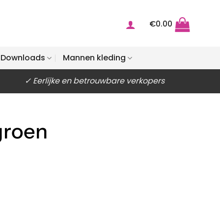
€
0.00
Downloads
Mannen kleding
✓ Eerlijke en betrouwbare verkopers
groen