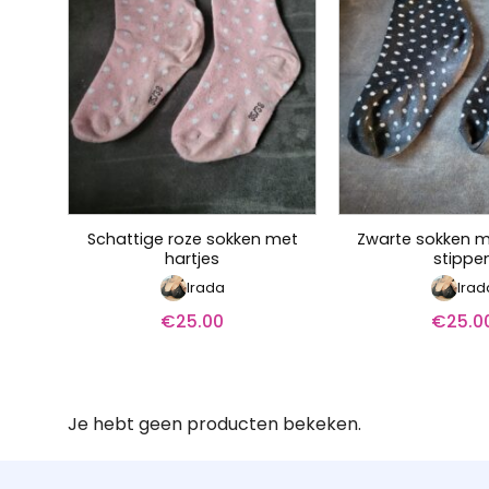
Schattige roze sokken met
Zwarte sokken me
hartjes
stippe
Irada
Irad
€
25.00
€
25.0
Je hebt geen producten bekeken.