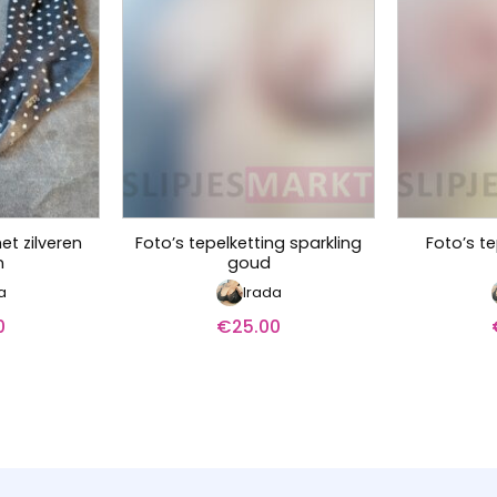
t zilveren
Foto’s tepelketting sparkling
Foto’s te
n
goud
a
Irada
0
€
25.00