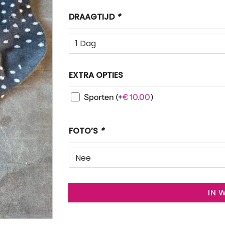
DRAAGTIJD
*
EXTRA OPTIES
Sporten
(+
€
10.00
)
FOTO’S
*
IN 