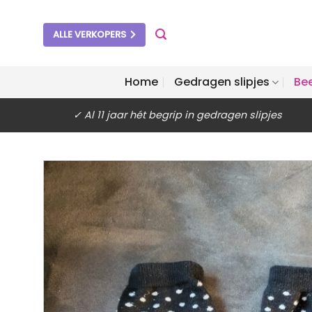
Ga
naar
ALLE VERKOPERS
inhoud
Home
Gedragen slipjes
Be
✓ Al 11 jaar hét begrip in gedragen slipjes