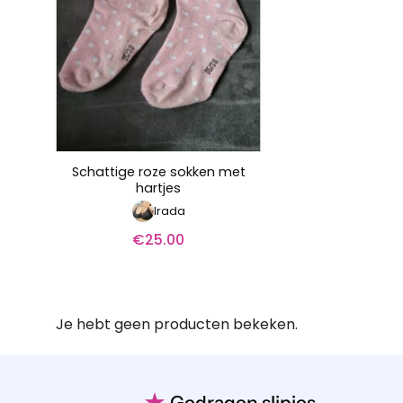
Schattige roze sokken met
hartjes
Irada
€
25.00
Je hebt geen producten bekeken.
★
Gedragen slipjes