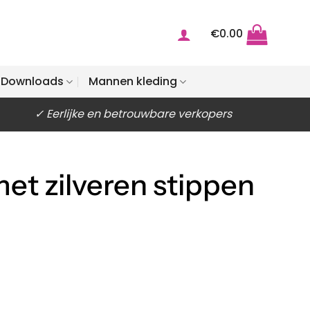
€
0.00
Downloads
Mannen kleding
✓ Eerlijke en betrouwbare verkopers
et zilveren stippen