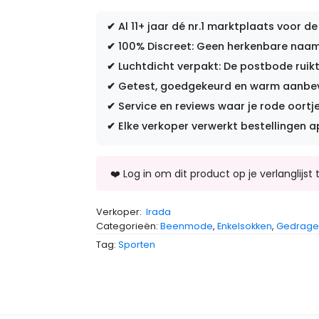
✔
Al 11+ jaar dé nr.1 marktplaats voor de
✔
100% Discreet: Geen herkenbare naam 
✔
Luchtdicht verpakt: De postbode ruikt
✔
Getest, goedgekeurd en warm aanbevo
✔
Service en reviews waar je rode oortje
✔
Elke verkoper verwerkt bestellingen a
Verkoper:
Irada
Categorieën:
Beenmode
,
Enkelsokken
,
Gedrage
Tag:
Sporten