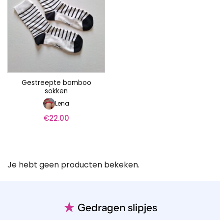
Gestreepte bamboo
sokken
Lena
€
22.00
Je hebt geen producten bekeken.
★
Gedragen slipjes