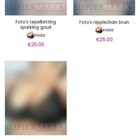
Foto’s tepelketting
Foto’s nipplechain bruin
sparkling goud
Irada
Irada
€
25.00
€
25.00