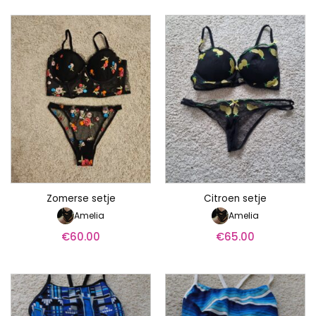
Zomerse setje
Citroen setje
Amelia
Amelia
€
60.00
€
65.00