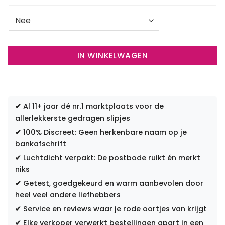
IN WINKELWAGEN
✔
Al 11+ jaar dé nr.1 marktplaats voor de
allerlekkerste gedragen slipjes
✔
100% Discreet: Geen herkenbare naam op je
bankafschrift
✔
Luchtdicht verpakt: De postbode ruikt én merkt
niks
✔
Getest, goedgekeurd en warm aanbevolen door
heel veel andere liefhebbers
✔
Service en reviews waar je rode oortjes van krijgt
✔
Elke verkoper verwerkt bestellingen apart in een