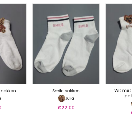
Wit met 
s sokken
Smile sokken
pot
a
Julia
0
€
22.00