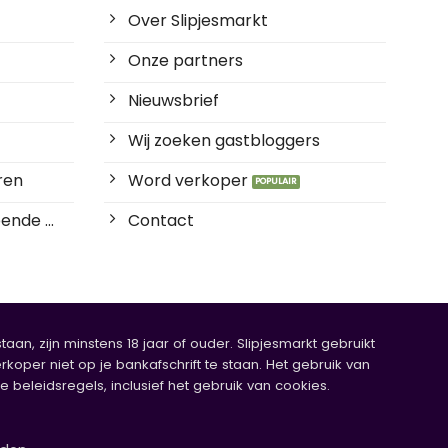
Over Slipjesmarkt
Onze partners
Nieuwsbrief
Wij zoeken gastbloggers
ren
Word verkoper
ende ...
Contact
an, zijn minstens 18 jaar of ouder. Slipjesmarkt gebruikt
rkoper niet op je bankafschrift te staan. Het gebruik van
eleidsregels, inclusief het gebruik van cookies.