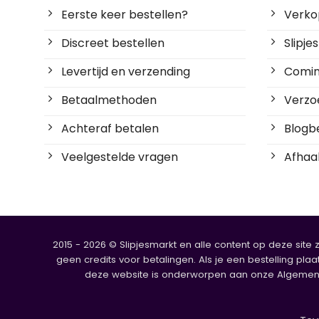
Eerste keer bestellen?
Verko
Discreet bestellen
Slipj
Levertijd en verzending
Coming
Betaalmethoden
Verzoe
Achteraf betalen
Blogbe
Veelgestelde vragen
Afhaal
2015 - 2026 © Slipjesmarkt en alle content op deze site 
geen credits voor betalingen. Als je een bestelling plaa
deze website is onderworpen aan onze Algemene V