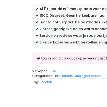
✔
Al 11+ jaar dé nr.1 marktplaats voor de
✔
100% Discreet: Geen herkenbare naam 
✔
Luchtdicht verpakt: De postbode ruikt
✔
Getest, goedgekeurd en warm aanbevo
✔
Service en reviews waar je rode oortje
✔
Elke verkoper verwerkt bestellingen a
Verkoper:
Julia
Categorieën:
Enkelsokken
,
Gedragen sokken
Tag:
Sporten