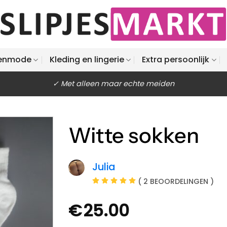
enmode
Kleding en lingerie
Extra persoonlijk
✓ Met alleen maar echte meiden
Witte sokken
Julia
( 2 BEOORDELINGEN )
€
25.00