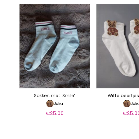
Sokken met ‘Smile’
Witte beertje
Julia
Juli
€
25.00
€
25.0