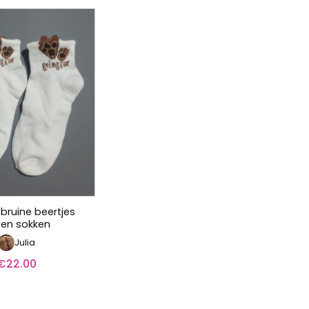
bruine beertjes
en sokken
Julia
€
22.00