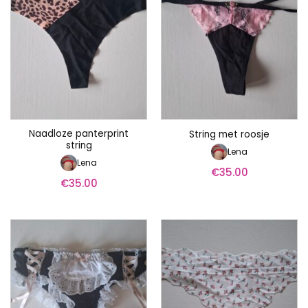
Naadloze panterprint
String met roosje
string
Lena
Lena
€
35.00
€
35.00