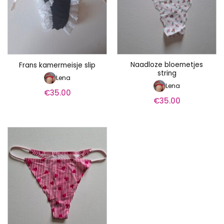
Naadloze bloemetjes
Frans kamermeisje slip
string
Lena
Lena
€
35.00
€
35.00