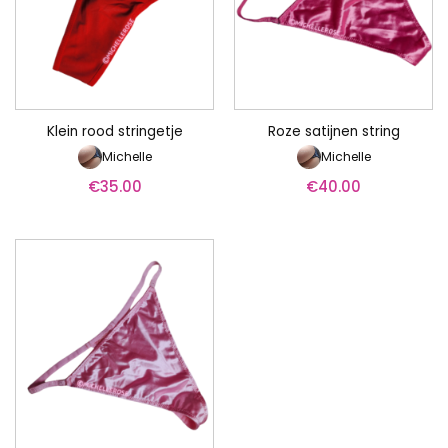
Klein rood stringetje
Roze satijnen string
Michelle
Michelle
€
35.00
€
40.00