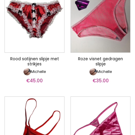
Rood satijnen slipje met
Roze visnet gedragen
strikjes
slipje
Michelle
Michelle
€
45.00
€
35.00