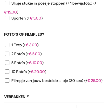
Slipje stukje in poesje stoppen (+ 1 bewijsfoto)
(+
€
15.00
)
Sporten
(+
€
5.00
)
FOTO’S OF FILMPJES?
1 Foto
(+
€
3.00
)
2 Foto’s
(+
€
5.00
)
5 Foto’s
(+
€
10.00
)
10 Foto’s
(+
€
20.00
)
Filmpje van jouw bestelde slipje (30 sec)
(+
€
25.00
)
VERPAKKEN
*