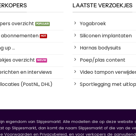
ERKOPERS
LAATSTE VERZOEKJES
pers overzicht
Yogabroek
es abonnementen
Siliconen implantaten
 up ...
Harnas bodysuits
kjes overzicht
Poep/plas content
richten en interviews
Video tampon verwijde
locaties (PostNL, DHL)
Sportlegging met uitlop
zijn eigendom van Slipjesmarkt. Alle modellen die op deze website sta
tst op Slipjesmarkt, dan komt de naam Slipjesmarkt of die van de ve
oorwaarden en Privacybeleid, en voor verkopers de aanvullende b