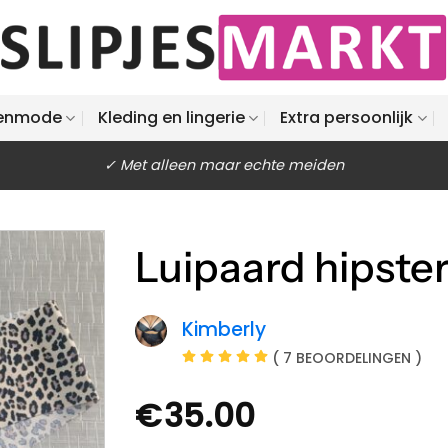
enmode
Kleding en lingerie
Extra persoonlijk
✓ Met alleen maar echte meiden
Luipaard hipste
Kimberly
( 7 BEOORDELINGEN )
€
35.00