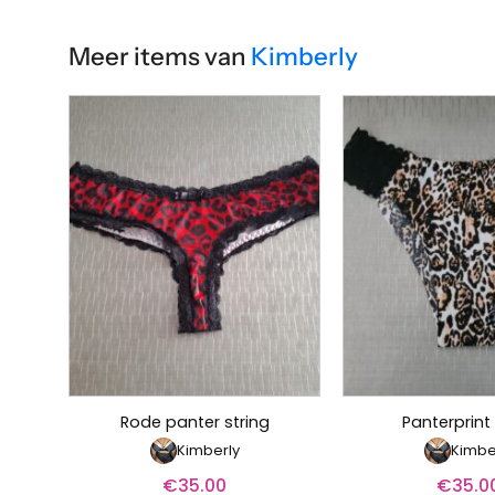
Meer items van
Kimberly
Rode panter string
Panterprint 
Kimberly
Kimbe
€
35.00
€
35.0