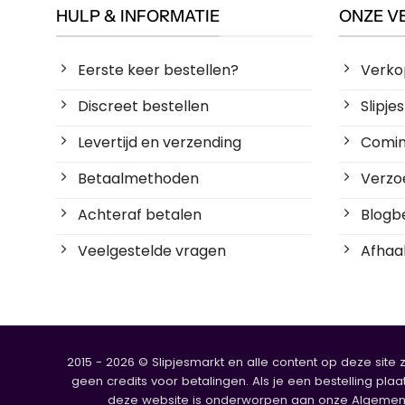
HULP & INFORMATIE
ONZE V
Eerste keer bestellen?
Verko
Discreet bestellen
Slipj
Levertijd en verzending
Coming
Betaalmethoden
Verzoe
Achteraf betalen
Blogbe
Veelgestelde vragen
Afhaal
2015 - 2026 © Slipjesmarkt en alle content op deze site 
geen credits voor betalingen. Als je een bestelling plaa
deze website is onderworpen aan onze Algemene V