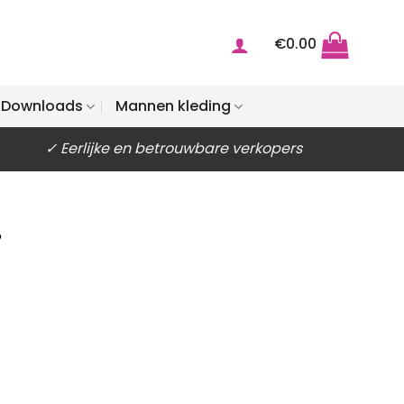
€
0.00
Downloads
Mannen kleding
✓ Eerlijke en betrouwbare verkopers
r