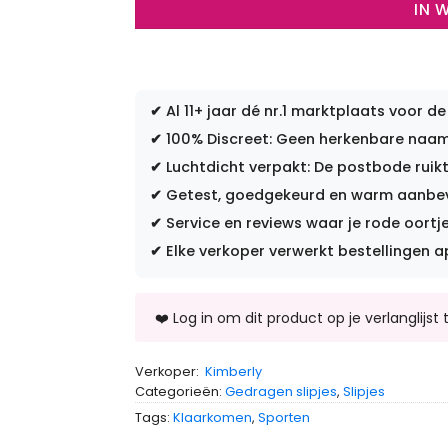
IN 
✔
Al 11+ jaar dé nr.1 marktplaats voor de
✔
100% Discreet: Geen herkenbare naam 
✔
Luchtdicht verpakt: De postbode ruikt
✔
Getest, goedgekeurd en warm aanbevo
✔
Service en reviews waar je rode oortje
✔
Elke verkoper verwerkt bestellingen a
Verkoper:
Kimberly
Categorieën:
Gedragen slipjes
,
Slipjes
Tags:
Klaarkomen
,
Sporten