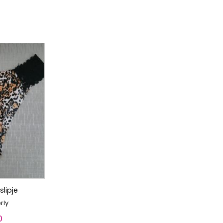
slipje
rly
0