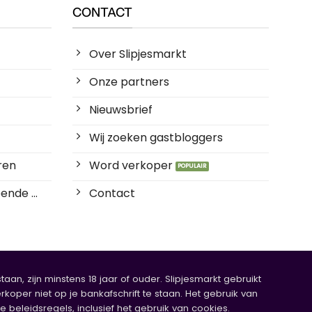
CONTACT
Over Slipjesmarkt
Onze partners
Nieuwsbrief
Wij zoeken gastbloggers
ren
Word verkoper
ende ...
Contact
an, zijn minstens 18 jaar of ouder. Slipjesmarkt gebruikt
rkoper niet op je bankafschrift te staan. Het gebruik van
eleidsregels, inclusief het gebruik van cookies.