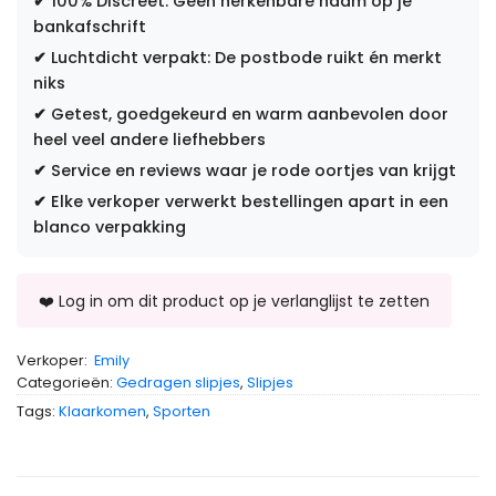
✔
100% Discreet: Geen herkenbare naam op je
bankafschrift
✔
Luchtdicht verpakt: De postbode ruikt én merkt
niks
✔
Getest, goedgekeurd en warm aanbevolen door
heel veel andere liefhebbers
✔
Service en reviews waar je rode oortjes van krijgt
✔
Elke verkoper verwerkt bestellingen apart in een
blanco verpakking
Verkoper:
Emily
Categorieën:
Gedragen slipjes
,
Slipjes
Tags:
Klaarkomen
,
Sporten