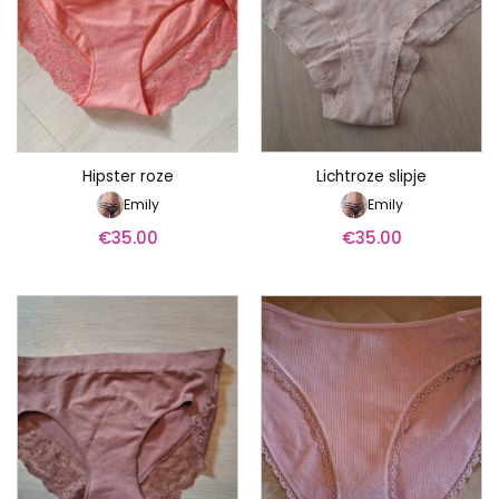
Hipster roze
Lichtroze slipje
Emily
Emily
€
35.00
€
35.00