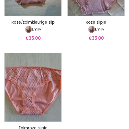
Roze/zalmkleurige slip
Roze slipje
Emily
Emily
€
35.00
€
35.00
Zalmroze slipje