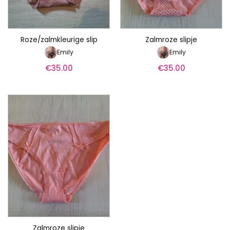
Roze/zalmkleurige slip
Zalmroze slipje
Emily
Emily
€
35.00
€
35.00
Zalmroze slipje