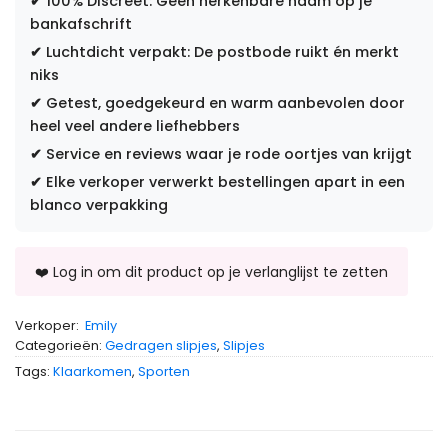
✔
100% Discreet: Geen herkenbare naam op je
bankafschrift
✔
Luchtdicht verpakt: De postbode ruikt én merkt
niks
✔
Getest, goedgekeurd en warm aanbevolen door
heel veel andere liefhebbers
✔
Service en reviews waar je rode oortjes van krijgt
✔
Elke verkoper verwerkt bestellingen apart in een
blanco verpakking
Verkoper:
Emily
Categorieën:
Gedragen slipjes
,
Slipjes
Tags:
Klaarkomen
,
Sporten