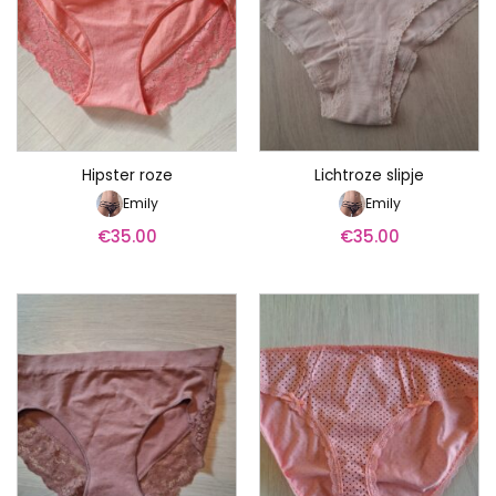
Hipster roze
Lichtroze slipje
Emily
Emily
€
35.00
€
35.00