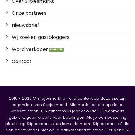
Over Slipjesmarkt
Onze partners
Nieuwsbrief
Wij zoeken gastbloggers
Word verkoper
Contact
2015 - 2026 © Slipjesmarkt en alle content op deze site zijn
eigendom van Slipjesmarkt. Alle modellen die op deze
website staan, zijn minstens 18 jaar of ouder. Slipjesmarkt
gebruikt geen credits voor betalingen. Als je een bestelling
plaatst op Slipjesmarkt, dan komt de naam Slipjesmarkt of die
van de verkoper niet op je bankafschrift te staan. Het gebruik