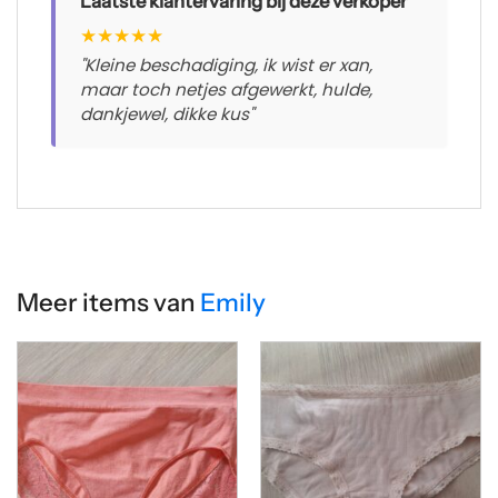
Laatste klantervaring bij deze verkoper
★
★
★
★
★
"Kleine beschadiging, ik wist er xan,
maar toch netjes afgewerkt, hulde,
dankjewel, dikke kus"
Meer items van
Emily