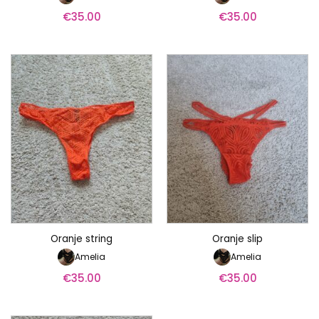
€
35.00
€
35.00
Oranje string
Oranje slip
Amelia
Amelia
€
35.00
€
35.00