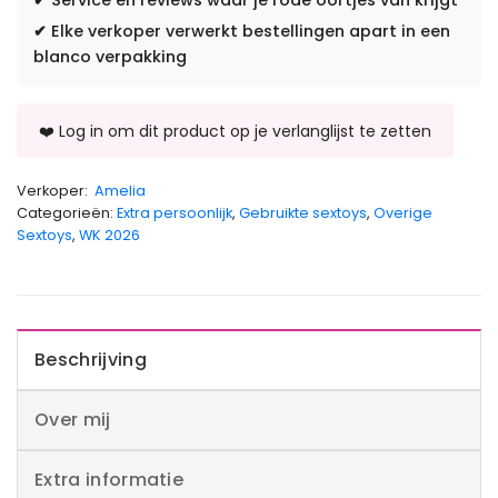
✔
Service en reviews waar je rode oortjes van krijgt
✔
Elke verkoper verwerkt bestellingen apart in een
blanco verpakking
Verkoper:
Amelia
Categorieën:
Extra persoonlijk
,
Gebruikte sextoys
,
Overige
Sextoys
,
WK 2026
Beschrijving
Over mij
Extra informatie