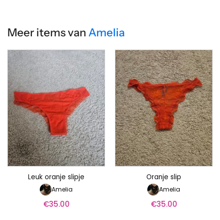
Meer items van
Amelia
Leuk oranje slipje
Oranje slip
Amelia
Amelia
€
35.00
€
35.00