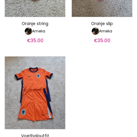
Oranje string
Oranje slip
Amelia
Amelia
€
35.00
€
35.00
Voetbaloutfit