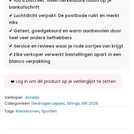
✔
100% Discreet: Geen herkenbare naam op je
bankafschrift
✔
Luchtdicht verpakt: De postbode ruikt én merkt
niks
✔
Getest, goedgekeurd en warm aanbevolen door
heel veel andere liefhebbers
✔
Service en reviews waar je rode oortjes van krijgt
✔
Elke verkoper verwerkt bestellingen apart in een
blanco verpakking
Verkoper:
Amelia
Categorieën:
Gedragen slipjes
,
Strings
,
WK 2026
Tags:
Klaarkomen
,
Sporten