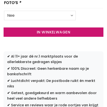
FOTO’S
*
IN WINKELWAGEN
✔
Al 11+ jaar dé nr.1 marktplaats voor de
allerlekkerste gedragen slipjes
✔
100% Discreet: Geen herkenbare naam op je
bankafschrift
✔
Luchtdicht verpakt: De postbode ruikt én merkt
niks
✔
Getest, goedgekeurd en warm aanbevolen door
heel veel andere liefhebbers
✔
Service en reviews waar je rode oortjes van krijgt