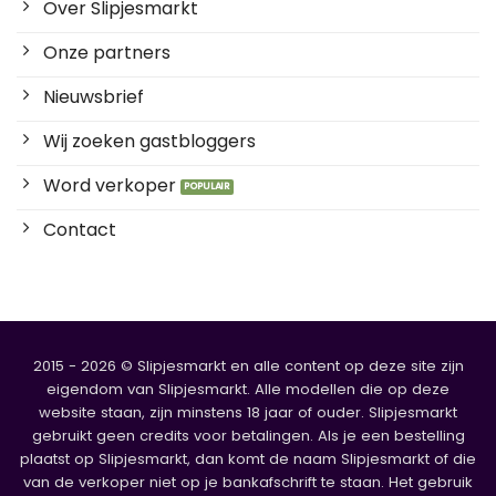
Over Slipjesmarkt
Onze partners
Nieuwsbrief
Wij zoeken gastbloggers
Word verkoper
Contact
2015 - 2026 © Slipjesmarkt en alle content op deze site zijn
eigendom van Slipjesmarkt. Alle modellen die op deze
website staan, zijn minstens 18 jaar of ouder. Slipjesmarkt
gebruikt geen credits voor betalingen. Als je een bestelling
plaatst op Slipjesmarkt, dan komt de naam Slipjesmarkt of die
van de verkoper niet op je bankafschrift te staan. Het gebruik