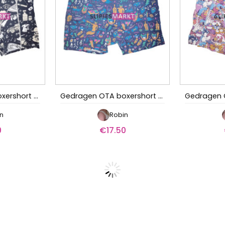
Gedragen OTA boxershort – De bendeleider
Gedragen OTA boxershort – Het zoete leven
n
Robin
0
€
17.50