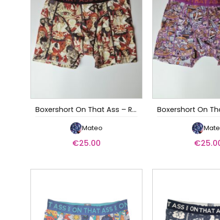
Boxershort On That Ass – Romani
Mateo
Mat
€
25.00
€
25.0