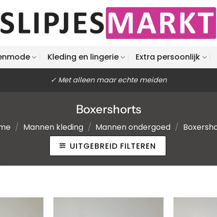
enmode
Kleding en lingerie
Extra persoonlijk
✓ Met alleen maar echte meiden
Boxershorts
me
/
Mannen kleding
/
Mannen ondergoed
/
Boxersho
UITGEBREID FILTEREN