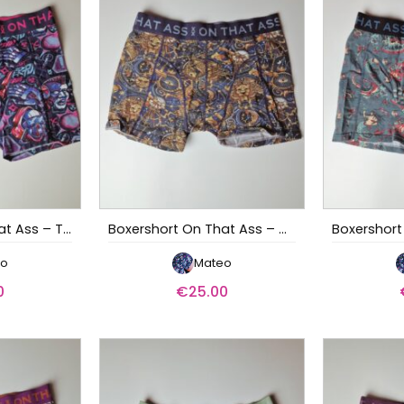
Boxershort On That Ass – Twilight
Boxershort On That Ass – Galaxy
eo
Mateo
0
€
25.00