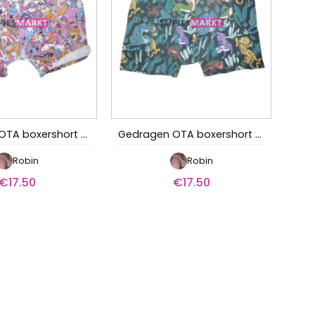
Gedragen OTA boxershort – Zoete verleiding
Gedragen OTA boxershort – Grote leider
Robin
Robin
€
17.50
€
17.50