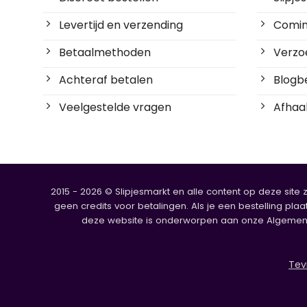
Levertijd en verzending
Coming
Betaalmethoden
Verzoe
Achteraf betalen
Blogbe
Veelgestelde vragen
Afhaal
2015 - 2026 © Slipjesmarkt en alle content op deze site 
geen credits voor betalingen. Als je een bestelling plaa
deze website is onderworpen aan onze Algemene V
Tev