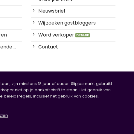
Nieuwsbrief
Wij zoeken gastbloggers
ren
Word verkoper
ende ...
Contact
an, zijn minstens 18 jaar of ouder. Slipjesmarkt gebruikt
rkoper niet op je bankafschrift te staan. Het gebruik van
eleidsregels, inclusief het gebruik van cookies.
rden