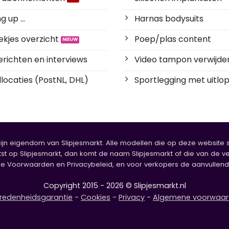
 up ...
Harnas bodysuits
kjes overzicht
Poep/plas content
richten en interviews
Video tampon verwijde
locaties (PostNL, DHL)
Sportlegging met uitlop
zijn eigendom van Slipjesmarkt. Alle modellen die op deze website sta
tst op Slipjesmarkt, dan komt de naam Slipjesmarkt of die van de ve
oorwaarden en Privacybeleid, en voor verkopers de aanvullende b
Copyright 2015 - 2026 © Slipjesmarkt.nl
redenheidsgarantie
-
Cookies
-
Privacy
-
Algemene voorwaa