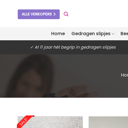
Ga
naar
ALLE VERKOPERS
inhoud
Home
Gedragen slipjes
Be
✓ Al 11 jaar hét begrip in gedragen slipjes
Ho
SALE!