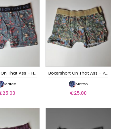
Boxershort On That Ass – Hardy
Boxershort On That Ass – Pepper
Mateo
Mateo
€
25.00
€
25.00