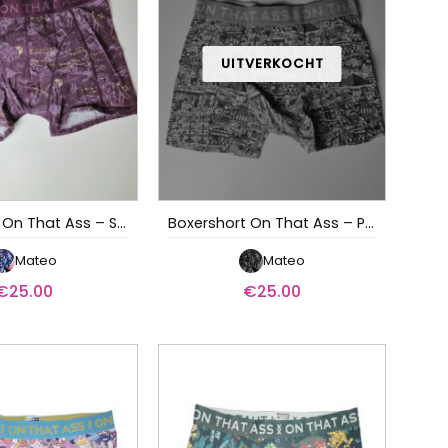
Boxershort On That Ass – Supreme
Boxershort On That Ass – Paris
Mateo
Mateo
€
25.00
€
25.00