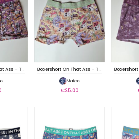
Boxershort On That Ass – Trick
Boxershort On That Ass – Tickle
eo
Mateo
0
€
25.00