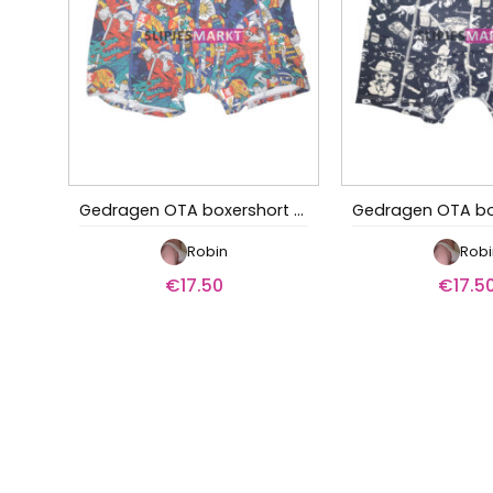
Gedragen OTA boxershort – Dappere ridder
Robin
Robi
€
17.50
€
17.5