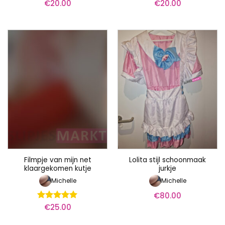
€
20.00
€
20.00
Filmpje van mijn net
Lolita stijl schoonmaak
klaargekomen kutje
jurkje
Michelle
Michelle
€
80.00
€
25.00
Waardering
5
uit 5