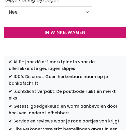
IN WINKELWAGEN
✔
Al 11+ jaar dé nr.1 marktplaats voor de
allerlekkerste gedragen slipjes
✔
100% Discreet: Geen herkenbare naam op je
bankafschrift
✔
Luchtdicht verpakt: De postbode ruikt én merkt
niks
✔
Getest, goedgekeurd en warm aanbevolen door
heel veel andere liefhebbers
✔
Service en reviews waar je rode oortjes van krijgt
✔
Elke verkoper verwerkt bestellingen apart in een