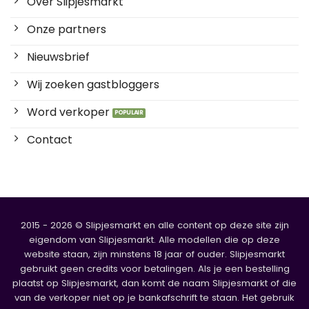
Over Slipjesmarkt
Onze partners
Nieuwsbrief
Wij zoeken gastbloggers
Word verkoper
Contact
2015 - 2026 © Slipjesmarkt en alle content op deze site zijn
eigendom van Slipjesmarkt. Alle modellen die op deze
website staan, zijn minstens 18 jaar of ouder. Slipjesmarkt
gebruikt geen credits voor betalingen. Als je een bestelling
plaatst op Slipjesmarkt, dan komt de naam Slipjesmarkt of die
van de verkoper niet op je bankafschrift te staan. Het gebruik