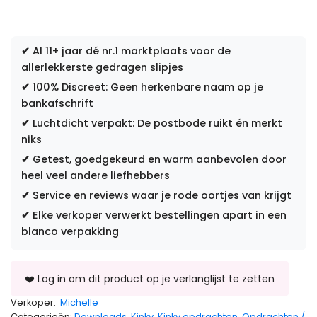
✔
Al 11+ jaar dé nr.1 marktplaats voor de
allerlekkerste gedragen slipjes
✔
100% Discreet: Geen herkenbare naam op je
bankafschrift
✔
Luchtdicht verpakt: De postbode ruikt én merkt
niks
✔
Getest, goedgekeurd en warm aanbevolen door
heel veel andere liefhebbers
✔
Service en reviews waar je rode oortjes van krijgt
✔
Elke verkoper verwerkt bestellingen apart in een
blanco verpakking
Verkoper:
Michelle
Categorieën:
Downloads
,
Kinky
,
Kinky opdrachten
,
Opdrachten /