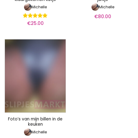
Michelle
Michelle
€
80.00
€
25.00
Waardering
5
uit 5
Foto’s van mijn billen in de
keuken
Michelle