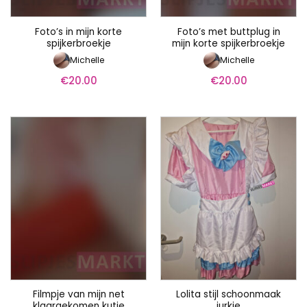
Foto’s in mijn korte
Foto’s met buttplug in
spijkerbroekje
mijn korte spijkerbroekje
Michelle
Michelle
€
20.00
€
20.00
Filmpje van mijn net
Lolita stijl schoonmaak
klaargekomen kutje
jurkje