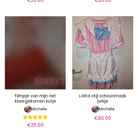
€
20.00
€
20.00
Filmpje van mijn net
Lolita stijl schoonmaak
klaargekomen kutje
jurkje
Michelle
Michelle
€
80.00
€
25.00
Waardering
5
uit 5