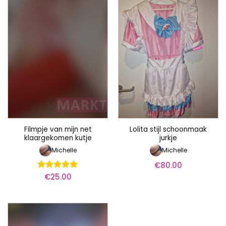
Filmpje van mijn net
Lolita stijl schoonmaak
klaargekomen kutje
jurkje
Michelle
Michelle
€
80.00
€
25.00
Waardering
5
uit 5