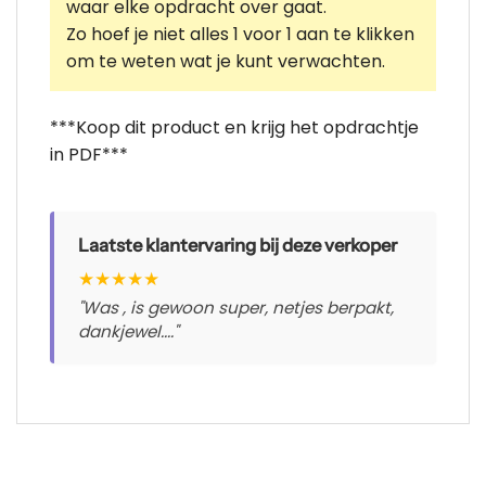
waar elke opdracht over gaat.
Zo hoef je niet alles 1 voor 1 aan te klikken
om te weten wat je kunt verwachten.
***Koop dit product en krijg het opdrachtje
in PDF***
Laatste klantervaring bij deze verkoper
★
★
★
★
★
"Was , is gewoon super, netjes berpakt,
dankjewel...."